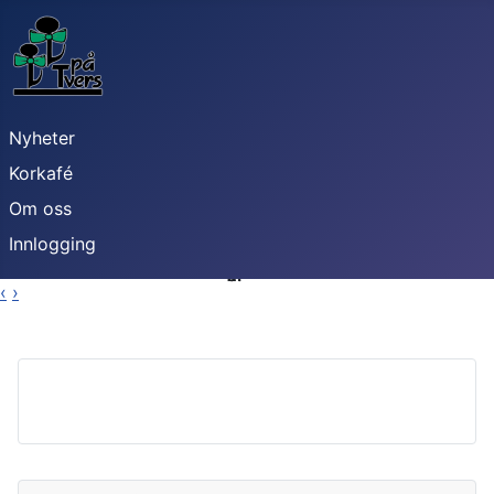
Nyheter
Korkafé
Konserter
Korkafé
Om oss
Innlogging
‹
›