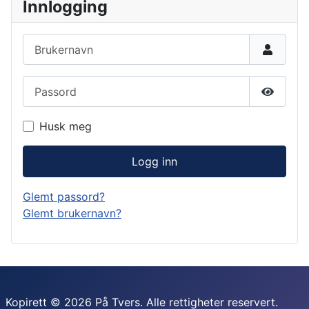
Innlogging
Brukernavn
Passord
Vis pas
Husk meg
Logg inn
Glemt passord?
Glemt brukernavn?
Kopirett © 2026 På Tvers. Alle rettigheter reservert.