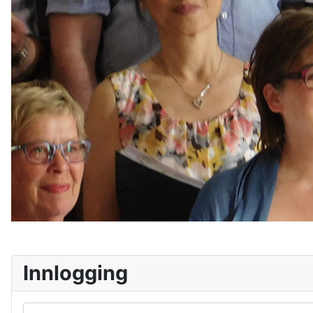
Innlogging
Brukernavn